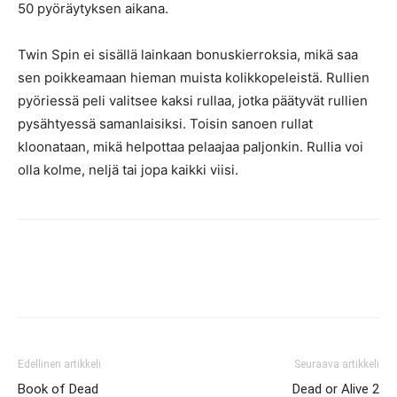
50 pyöräytyksen aikana.
Twin Spin ei sisällä lainkaan bonuskierroksia, mikä saa
sen poikkeamaan hieman muista kolikkopeleistä. Rullien
pyöriessä peli valitsee kaksi rullaa, jotka päätyvät rullien
pysähtyessä samanlaisiksi. Toisin sanoen rullat
kloonataan, mikä helpottaa pelaajaa paljonkin. Rullia voi
olla kolme, neljä tai jopa kaikki viisi.
Edellinen artikkeli
Seuraava artikkeli
Book of Dead
Dead or Alive 2