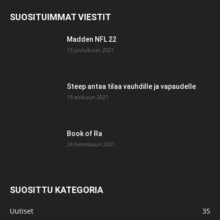
SUOSITUIMMAT VIESTIT
Madden NFL 22
13 joulukuun 2021
Steep antaa tilaa vauhdille ja vapaudelle
19 elokuun 2021
Book of Ra
24 helmikuun 2021
SUOSITTU KATEGORIA
Uutiset
35