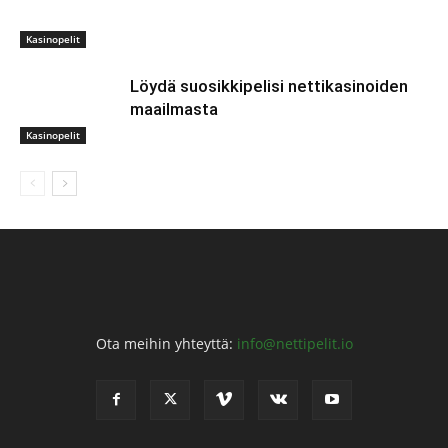
Kasinopelit
Löydä suosikkipelisi nettikasinoiden
maailmasta
Kasinopelit
Ota meihin yhteyttä:
info@nettipelit.io