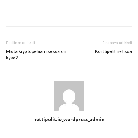
Edellinen artikkeli
Seuraava artikkeli
Mistä kryptopelaamisessa on
Korttipelit netissä
kyse?
nettipelit.io_wordpress_admin