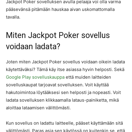
Jackpot Poker sovelluksen avulla pelaaja voi olla varma
pääsevänsä pitämään hauskaa aivan uskomattomalla
tavalla.
Miten Jackpot Poker sovellus
voidaan ladata?
Joten miten Jackpot Poker sovellus voidaan oikein ladata
käytettäväksi? Tämä käy itse asiassa hyvin helposti. Sekä
Google Play sovelluskauppa
että muiden laitteiden
sovelluskaupat tarjoavat sovelluksen. Voit käyttää
hakutoimintoa löytääksesi sen helposti ja nopeasti. Voit
ladata sovelluksen klikkaamalla lataus-painiketta, mikä
aloittaa lataamisen välittömästi.
Kun sovellus on ladattu laitteelle, pääset käyttämään sitä
välittömästi. Paras asia sen käytössä on kuitenkin se, että