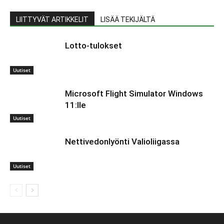
LIITTYVÄT ARTIKKELIT
LISÄÄ TEKIJÄLTÄ
Lotto-tulokset
Uutiset
Microsoft Flight Simulator Windows
11:lle
Uutiset
Nettivedonlyönti Valioliigassa
Uutiset