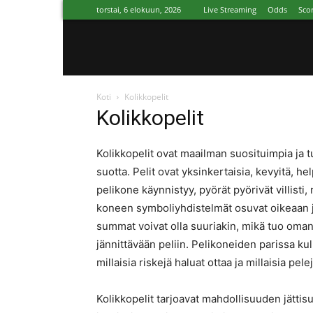
torstai, 6 elokuun, 2026
Live Streaming
Odds
Sco
Koti
Kolikkopelit
Kolikkopelit
Kolikkopelit ovat maailman suosituimpia ja 
suotta. Pelit ovat yksinkertaisia, kevyitä, he
pelikone käynnistyy, pyörät pyörivät villisti, 
koneen symboliyhdistelmät osuvat oikeaan jä
summat voivat olla suuriakin, mikä tuo oma
jännittävään peliin. Pelikoneiden parissa kulu
millaisia riskejä haluat ottaa ja millaisia pel
Kolikkopelit tarjoavat mahdollisuuden jätti