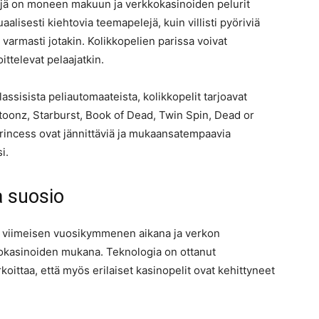
lejä on moneen makuun ja verkkokasinoiden pelurit
uaalisesti kiehtovia teemapelejä, kuin villisti pyöriviä
y varmasti jotakin. Kolikkopelien parissa voivat
ittelevat pelaajatkin.
assisista peliautomaateista, kolikkopelit tarjoavat
actoonz, Starburst, Book of Dead, Twin Spin, Dead or
rincess ovat jännittäviä ja mukaansatempaavia
i.
 suosio
n viimeisen vuosikymmenen aikana ja verkon
kkokasinoiden mukana. Teknologia on ottanut
oittaa, että myös erilaiset kasinopelit ovat kehittyneet