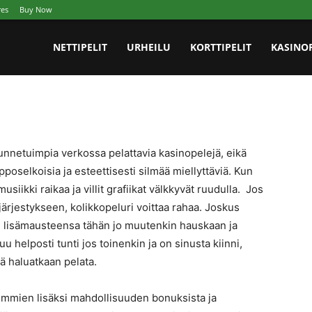
res
Buy Now
NETTIPELIT
URHEILU
KORTTIPELIT
KASINOP
tunnetuimpia verkossa pelattavia kasinopelejä, eikä
lpposelkoisia ja esteettisesti silmää miellyttäviä. Kun
musiikki raikaa ja villit grafiikat välkkyvät ruudulla. Jos
rjestykseen, kolikkopeluri voittaa rahaa. Joskus
n lisämausteensa tähän jo muutenkin hauskaan ja
u helposti tunti jos toinenkin ja on sinusta kiinni,
ejä haluatkaan pelata.
summien lisäksi mahdollisuuden bonuksista ja