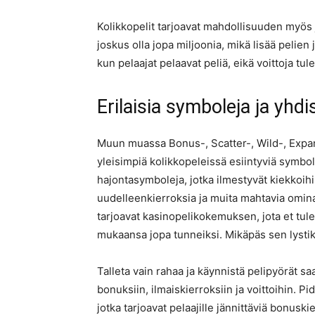
Kolikkopelit tarjoavat mahdollisuuden myös j
joskus olla jopa miljoonia, mikä lisää pelie
kun pelaajat pelaavat peliä, eikä voittoja tul
Erilaisia symboleja ja yhdi
Muun muassa Bonus-, Scatter-, Wild-, Expan
yleisimpiä kolikkopeleissä esiintyviä symbol
hajontasymboleja, jotka ilmestyvät kiekkoih
uudelleenkierroksia ja muita mahtavia omina
tarjoavat kasinopelikokemuksen, jota et tu
mukaansa jopa tunneiksi. Mikäpäs sen lyst
Talleta vain rahaa ja käynnistä pelipyörät sa
bonuksiin, ilmaiskierroksiin ja voittoihin. P
jotka tarjoavat pelaajille jännittäviä bonuski