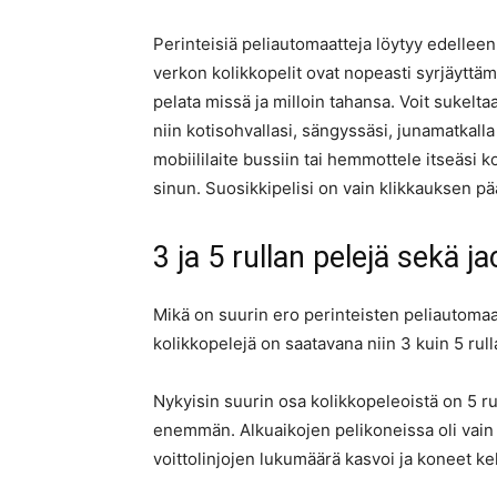
Perinteisiä peliautomaatteja löytyy edelleen 
verkon kolikkopelit ovat nopeasti syrjäyttämä
pelata missä ja milloin tahansa. Voit sukelt
niin kotisohvallasi, sängyssäsi, junamatkalla
mobiililaite bussiin tai hemmottele itseäsi k
sinun. Suosikkipelisi on vain klikkauksen pä
3 ja 5 rullan pelejä sekä j
Mikä on suurin ero perinteisten peliautomaat
kolikkopelejä on saatavana niin 3 kuin 5 rull
Nykyisin suurin osa kolikkopeleoistä on 5 rul
enemmän. Alkuaikojen pelikoneissa oli vain 
voittolinjojen lukumäärä kasvoi ja koneet kehi