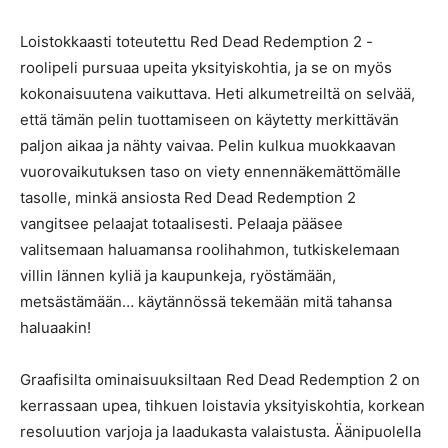
Loistokkaasti toteutettu Red Dead Redemption 2 -
roolipeli pursuaa upeita yksityiskohtia, ja se on myös
kokonaisuutena vaikuttava. Heti alkumetreiltä on selvää,
että tämän pelin tuottamiseen on käytetty merkittävän
paljon aikaa ja nähty vaivaa. Pelin kulkua muokkaavan
vuorovaikutuksen taso on viety ennennäkemättömälle
tasolle, minkä ansiosta Red Dead Redemption 2
vangitsee pelaajat totaalisesti. Pelaaja pääsee
valitsemaan haluamansa roolihahmon, tutkiskelemaan
villin lännen kyliä ja kaupunkeja, ryöstämään,
metsästämään… käytännössä tekemään mitä tahansa
haluaakin!
Graafisilta ominaisuuksiltaan Red Dead Redemption 2 on
kerrassaan upea, tihkuen loistavia yksityiskohtia, korkean
resoluution varjoja ja laadukasta valaistusta. Äänipuolella