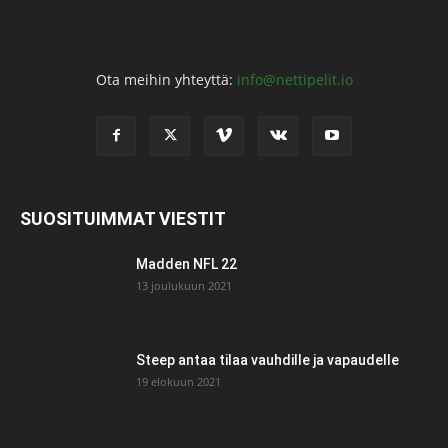
Ota meihin yhteyttä:
info@nettipelit.io
SUOSITUIMMAT VIESTIT
Madden NFL 22
13 joulukuun 2021
Steep antaa tilaa vauhdille ja vapaudelle
19 elokuun 2021