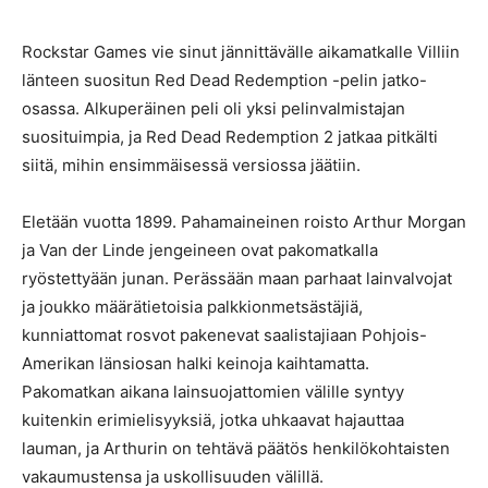
Rockstar Games vie sinut jännittävälle aikamatkalle Villiin
länteen suositun Red Dead Redemption -pelin jatko-
osassa. Alkuperäinen peli oli yksi pelinvalmistajan
suosituimpia, ja Red Dead Redemption 2 jatkaa pitkälti
siitä, mihin ensimmäisessä versiossa jäätiin.
Eletään vuotta 1899. Pahamaineinen roisto Arthur Morgan
ja Van der Linde jengeineen ovat pakomatkalla
ryöstettyään junan. Perässään maan parhaat lainvalvojat
ja joukko määrätietoisia palkkionmetsästäjiä,
kunniattomat rosvot pakenevat saalistajiaan Pohjois-
Amerikan länsiosan halki keinoja kaihtamatta.
Pakomatkan aikana lainsuojattomien välille syntyy
kuitenkin erimielisyyksiä, jotka uhkaavat hajauttaa
lauman, ja Arthurin on tehtävä päätös henkilökohtaisten
vakaumustensa ja uskollisuuden välillä.